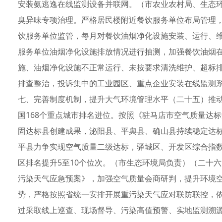
安装氨逃逸在线监测设备并联网。（市农业农村局、生态
臭异味专项治理。严格居民楼附近餐饮服务单位布局管理
饮服务单位监管，每月对餐饮油烟净化设施安装、运行、维
服务单位油烟净化设施排放情况进行抽测，加强餐饮油烟
施、油烟净化设施不正常运行、未按要求清洗维护、超标
排查整治，投诉集中的工业园区、重点企业安装在线监测
七、完善制度机制，提升大气环境管理水平（二十五）推
国168个重点城市排名进位。按照《驻马店市空气质量达
固达标县创建成果，泌阳县、平舆县、确山县持续稳定达标
平县力争实现空气质量二级达标，驿城区、开发区综合指
区排名提升5至10个位次。（市生态环境局负责）（二十
污染天气应急预案》，加强空气质量会商研判，提升环境
势，严格按照省统一安排开展重污染天气应对联防联控，
过采取线上巡查、现场督导、污染高值预警、实地监测溯