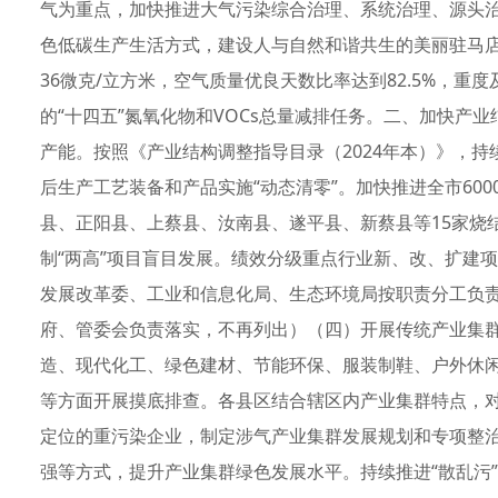
气为重点，加快推进大气污染综合治理、系统治理、源头
色低碳生产生活方式，建设人与自然和谐共生的美丽驻马店。
36微克/立方米，空气质量优良天数比率达到82.5%，重
的“十四五”氮氧化物和VOCs总量减排任务。二、加快产
产能。按照《产业结构调整指导目录（2024年本）》，
后生产工艺装备和产品实施“动态清零”。加快推进全市60
县、正阳县、上蔡县、汝南县、遂平县、新蔡县等15家烧
制“两高”项目盲目发展。绩效分级重点行业新、改、扩建
发展改革委、工业和信息化局、生态环境局按职责分工负
府、管委会负责落实，不再列出）（四）开展传统产业集
造、现代化工、绿色建材、节能环保、服装制鞋、户外休
等方面开展摸底排查。各县区结合辖区内产业集群特点，
定位的重污染企业，制定涉气产业集群发展规划和专项整
强等方式，提升产业集群绿色发展水平。持续推进“散乱污”