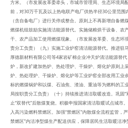
方米。（市发展改革委牵头，市城市管理局、生态环境局配
前，对30万千瓦及以上热电联产电厂供热半径30公里范
（含自备电厂）进行关停或整合。原则上不再新增自备燃
燃煤机组鼓励实施清洁能源替代。实施储粮烘干设备、农
干、农产品加工使用燃煤现象。（市发展改革委、生态环
责分工负责）（九）实施工业炉窑清洁能源替代。推进驻
厚德新材料有限公司等4家岩矿棉企业冲天炉清洁能源替代
炉，新改扩建加热炉、热处理炉、干燥炉、熔化炉原则上采
炉、热处理炉、干燥炉、熔化炉等工业炉窑全部改用工业
标的燃煤锅炉和以煤、石油焦、渣油、重油等为燃料的工
局按职责分工负责）（十）持续推进清洁取暖改造。巩固“
止“双替代”后散煤复烧。积极申报国家清洁取暖试点城市
入高污染燃料禁燃区。加强“禁燃区”内散煤全流程监管，严
禁燃区”内洁净型煤生产配送供应，保障居民生活取暖洁净