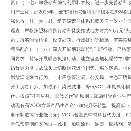
责）（十七）加强秸秆综合利用和禁烧。进一步完善秸秆收
用产业化，到2025年，全市秸秆综合利用率稳定在93%
强化市、县、乡、村、组五级责任体系和蓝天卫士24小时
巡查，严格按照标准执行秸秆焚烧扣减地方财力50万元/火
策，落实问责约谈、经济处罚、行政处罚等措施，夯实禁
境局配合）（十八）深入开展烟花爆竹“打非”行动。严格
同要求，持续开展联合执法行动。建立健全烟花爆竹“打非
访督导力度，从源头上切断烟花爆竹销售、燃放链条。强
燃放烟花爆竹行为。（市应急管理局、公安局、生态环境
分工负责）六、加强多污染物减排，降低VOCs和氮氧化物
代。按照“可替尽替、应代尽代”的原则，鼓励引导企业生产
动现有高VOCs含量产品生产企业加快升级转型，提高低（
电子制造等行业低（无）VOCs含量原辅材料替代力度，对
天气预警期间实施自主减排。加强涂料、油墨、胶粘剂、清洗