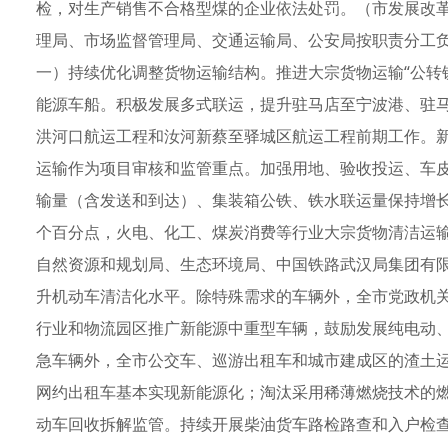
检，对生产销售不合格型煤的企业依法处罚。（市发展改
理局、市场监督管理局、交通运输局、公安局按职责分工
一）持续优化调整货物运输结构。推进大宗货物运输“公转铁
能源车船。积极发展多式联运，提升驻马店至宁波港、驻
洪河口航运工程和汝河新蔡至驿城区航运工程前期工作。
运输作为项目审核和监管重点。加强用地、验收投运、车皮
输量（含发送和到达）、集装箱公铁、铁水联运量保持增长态
个百分点，火电、化工、煤炭消费等行业大宗货物清洁运输
自然资源和规划局、生态环境局、中国铁路武汉局集团有
升机动车清洁化水平。除特殊需求的车辆外，全市党政机
行业和物流园区推广新能源中重型车辆，鼓励发展纯电动、
急车辆外，全市公交车、巡游出租车和城市建成区的渣土
网约出租车基本实现新能源化；淘汰采用稀薄燃烧技术的
动车回收拆解监管。持续开展柴油货车路检路查和入户检